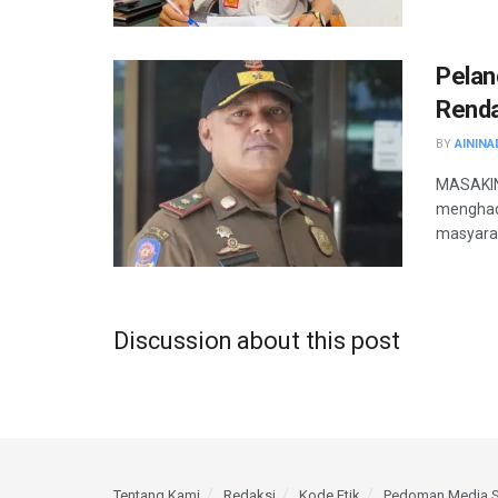
Pelan
Renda
BY
AININA
MASAKINI
menghada
masyaraka
Discussion about this post
Tentang Kami
Redaksi
Kode Etik
Pedoman Media S