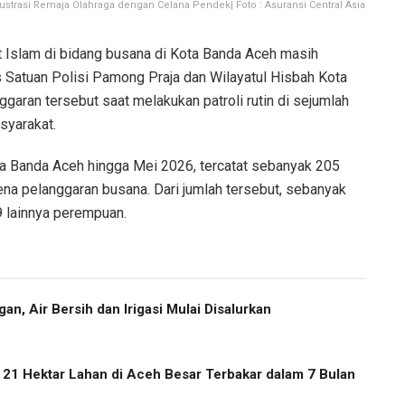
lustrasi Remaja Olahraga dengan Celana Pendek| Foto : Asuransi Central Asia
 Islam di bidang busana di Kota Banda Aceh masih
 Satuan Polisi Pamong Praja dan Wilayatul Hisbah Kota
ran tersebut saat melakukan patroli rutin di sejumlah
syarakat.
 Banda Aceh hingga Mei 2026, tercatat sebanyak 205
ena pelanggaran busana. Dari jumlah tersebut, sebanyak
9 lainnya perempuan.
an, Air Bersih dan Irigasi Mulai Disalurkan
, 21 Hektar Lahan di Aceh Besar Terbakar dalam 7 Bulan