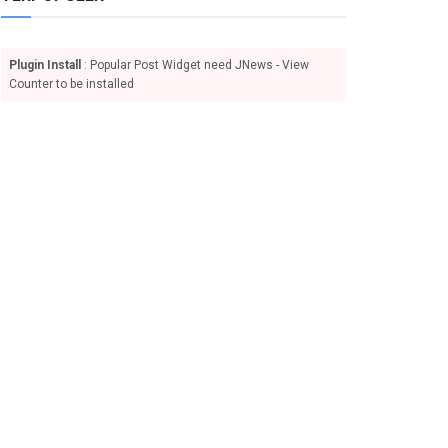
Plugin Install
: Popular Post Widget need JNews - View
Counter to be installed