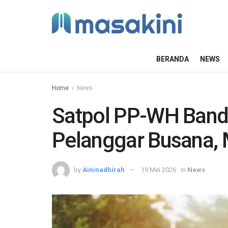
BERANDA
NEWS
Home
News
Satpol PP-WH Band
Pelanggar Busana,
by
Aininadhirah
19 Mei 2026
in
News