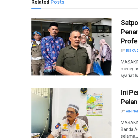
Related
Posts
Satpo
Penan
Profe
BY
RISKA 
MASAKINI
menegas
syariat Is
Ini P
Pelan
BY
AININA
MASAKINI
Banda Ac
selama...