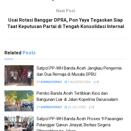
Next Post
Usai Rotasi Banggar DPRA, Pon Yaya Tegaskan Siap
Taat Keputusan Partai di Tengah Konsolidasi Internal
Related
Posts
Satpol PP-WH Banda Aceh Jangkau Pengemis
dan Dua Remaja di Musala SPBU
BY
AININADHIRAH
3 AGUSTUS 2026
0
Pemko Banda Aceh Tertibkan Kios dan
Bangunan Liar di Jalan Kopelma Darussalam
BY
AININADHIRAH
23 JULI 2026
0
Satpol PP-WH Banda Aceh Proses 9 Pasangan
Pelanggar Qanun Jinayat, Berkas Segera
Dilimpahkan ke Jaksa