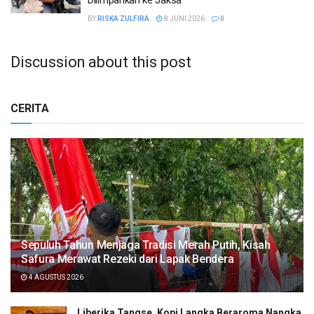
BY
RISKA ZULFIRA
8 JUNI 2026
0
Discussion about this post
CERITA
Sepuluh Tahun Menjaga Tradisi Merah Putih, Kisah
Safura Merawat Rezeki dari Lapak Bendera
4 AGUSTUS 2026
Liberika Tangse, Kopi Langka Beraroma Nangka