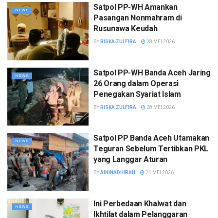
Satpol PP-WH Amankan
NEWS
Pasangan Nonmahram di
Rusunawa Keudah
BY
RISKA ZULFIRA
28 MEI 2026
Satpol PP-WH Banda Aceh Jaring
NEWS
26 Orang dalam Operasi
Penegakan Syariat Islam
BY
RISKA ZULFIRA
28 MEI 2026
Satpol PP Banda Aceh Utamakan
NEWS
Teguran Sebelum Tertibkan PKL
yang Langgar Aturan
BY
AININADHIRAH
24 MEI 2026
Ini Perbedaan Khalwat dan
NEWS
Ikhtilat dalam Pelanggaran