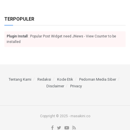
TERPOPULER
Plugin Install
: Popular Post Widget need JNews - View Counter to be
installed
Tentang Kami
Redaksi
Kode Etik
Pedoman Media Siber
Disclaimer
Privacy
Copyright © 2025 - masakini.co