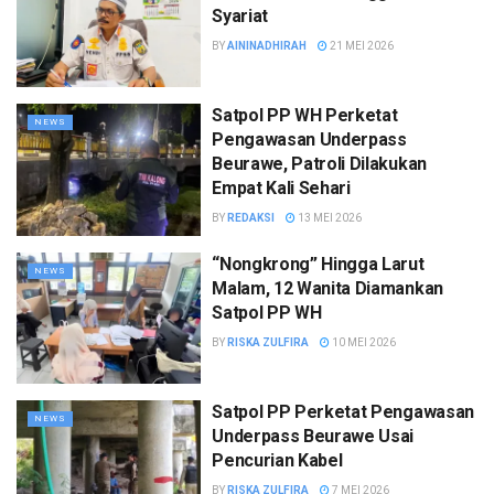
Syariat
BY
AININADHIRAH
21 MEI 2026
Satpol PP WH Perketat
NEWS
Pengawasan Underpass
Beurawe, Patroli Dilakukan
Empat Kali Sehari
BY
REDAKSI
13 MEI 2026
“Nongkrong” Hingga Larut
NEWS
Malam, 12 Wanita Diamankan
Satpol PP WH
BY
RISKA ZULFIRA
10 MEI 2026
Satpol PP Perketat Pengawasan
NEWS
Underpass Beurawe Usai
Pencurian Kabel
BY
RISKA ZULFIRA
7 MEI 2026