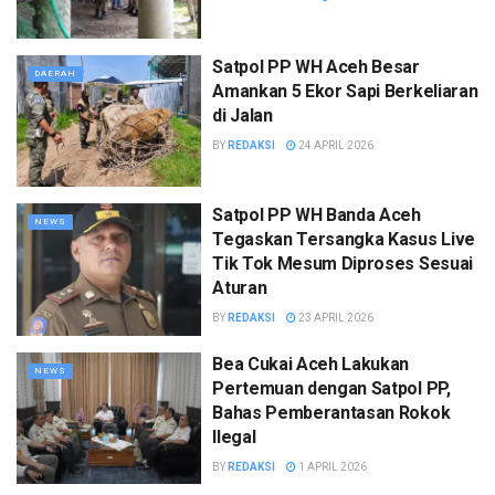
Satpol PP WH Aceh Besar
DAERAH
Amankan 5 Ekor Sapi Berkeliaran
di Jalan
BY
REDAKSI
24 APRIL 2026
Satpol PP WH Banda Aceh
NEWS
Tegaskan Tersangka Kasus Live
Tik Tok Mesum Diproses Sesuai
Aturan
BY
REDAKSI
23 APRIL 2026
Bea Cukai Aceh Lakukan
NEWS
Pertemuan dengan Satpol PP,
Bahas Pemberantasan Rokok
Ilegal
BY
REDAKSI
1 APRIL 2026