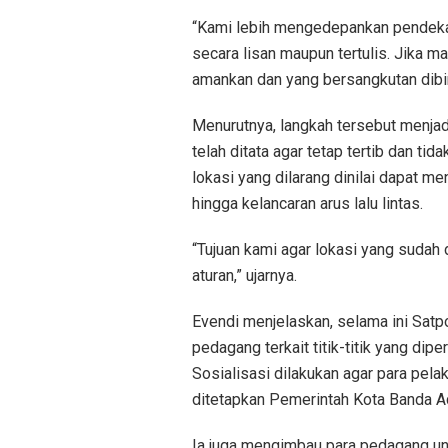
“Kami lebih mengedepankan pendekat
secara lisan maupun tertulis. Jika m
amankan dan yang bersangkutan dibin
Menurutnya, langkah tersebut menja
telah ditata agar tetap tertib dan ti
lokasi yang dilarang dinilai dapat 
hingga kelancaran arus lalu lintas.
“Tujuan kami agar lokasi yang sudah d
aturan,” ujarnya.
Evendi menjelaskan, selama ini Sat
pedagang terkait titik-titik yang dip
Sosialisasi dilakukan agar para pel
ditetapkan Pemerintah Kota Banda A
Ia juga mengimbau para pedagang un