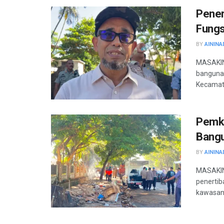
Pener
Fungs
BY
AININA
MASAKIN
bangunan
Kecamata
Pemko
Bangu
BY
AININA
MASAKIN
penertib
kawasan 