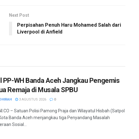
Next Post
Perpisahan Penuh Haru Mohamed Salah dari
Liverpool di Anfield
l PP-WH Banda Aceh Jangkau Pengemis
ua Remaja di Musala SPBU
DHIRAH
3 AGUSTUS 2026
0
.CO – Satuan Polisi Pamong Praja dan Wilayatul Hisbah (Satpol
Kota Banda Aceh menjangkau tiga Penyandang Masalah
raan Sosial...