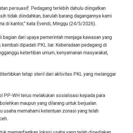
an persuasif. Pedagang terlebih dahulu diingatkan
asih tidak diindahkan, barulah barang dagangannya kami
a di kantor,” kata Evendi, Minggu (24/5/2026).
di bagian dari upaya pemerintah menjaga kawasan yang
dak kembali dipadati PKL liar. Keberadaan pedagang di
mengganggu ketertiban umum, kenyamanan masyarakat,
itertibkan tetap steril dari aktivitas PKL yang melanggar
pol PP-WH terus melakukan sosialisasi kepada para
erbolehkan maupun yang dilarang untuk berjualan.
aku usaha memahami ketentuan zonasi yang telah
ceh.
tuk memanfaatkan lokasi usaha yang telah disediakan