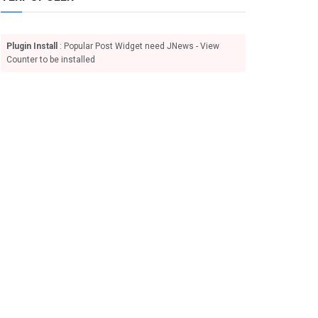
Plugin Install
: Popular Post Widget need JNews - View
Counter to be installed