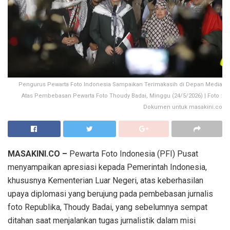
Pengurus Pewarta Foto Indonesia Sampaikan Terimakasih di Depan Media
Atas Pembebasan Pewarta Foto Thoudy Badai, Minggu (24/5/2026) | Foto :
Dokumen untuk masakini.co
MASAKINI.CO –
Pewarta Foto Indonesia (PFI) Pusat
menyampaikan apresiasi kepada Pemerintah Indonesia,
khususnya Kementerian Luar Negeri, atas keberhasilan
upaya diplomasi yang berujung pada pembebasan jurnalis
foto Republika, Thoudy Badai, yang sebelumnya sempat
ditahan saat menjalankan tugas jurnalistik dalam misi