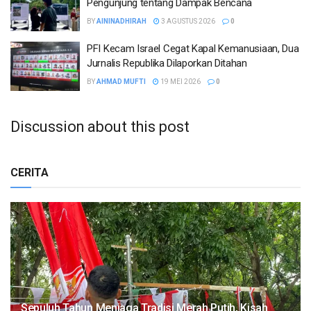
Pengunjung tentang Dampak Bencana
BY
AININADHIRAH
3 AGUSTUS 2026
0
PFI Kecam Israel Cegat Kapal Kemanusiaan, Dua
Jurnalis Republika Dilaporkan Ditahan
BY
AHMAD MUFTI
19 MEI 2026
0
Discussion about this post
CERITA
Sepuluh Tahun Menjaga Tradisi Merah Putih, Kisah