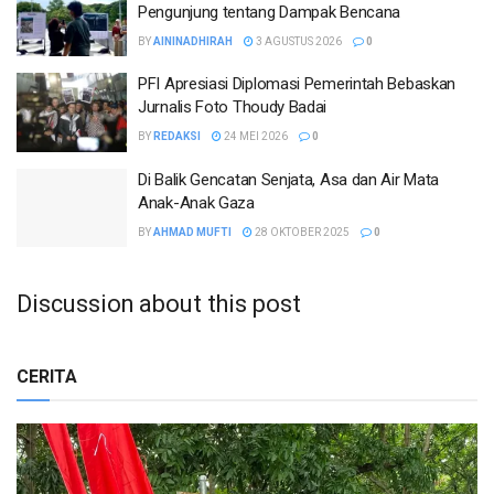
Pengunjung tentang Dampak Bencana
BY
AININADHIRAH
3 AGUSTUS 2026
0
PFI Apresiasi Diplomasi Pemerintah Bebaskan
Jurnalis Foto Thoudy Badai
BY
REDAKSI
24 MEI 2026
0
Di Balik Gencatan Senjata, Asa dan Air Mata
Anak-Anak Gaza
BY
AHMAD MUFTI
28 OKTOBER 2025
0
Discussion about this post
CERITA