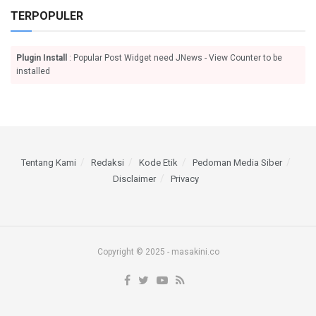
TERPOPULER
Plugin Install
: Popular Post Widget need JNews - View Counter to be
installed
Tentang Kami
Redaksi
Kode Etik
Pedoman Media Siber
Disclaimer
Privacy
Copyright © 2025 - masakini.co