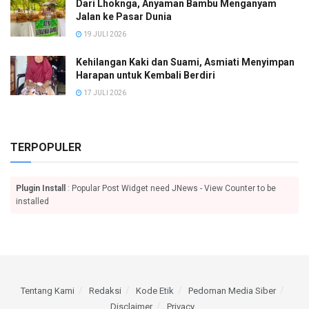
Dari Lhoknga, Anyaman Bambu Menganyam
Jalan ke Pasar Dunia
19 JULI 2026
Kehilangan Kaki dan Suami, Asmiati Menyimpan
Harapan untuk Kembali Berdiri
17 JULI 2026
TERPOPULER
Plugin Install
: Popular Post Widget need JNews - View Counter to be
installed
Tentang Kami
Redaksi
Kode Etik
Pedoman Media Siber
Disclaimer
Privacy