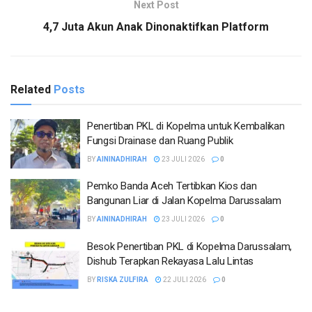
Next Post
4,7 Juta Akun Anak Dinonaktifkan Platform
Related
Posts
Penertiban PKL di Kopelma untuk Kembalikan
Fungsi Drainase dan Ruang Publik
BY
AININADHIRAH
23 JULI 2026
0
Pemko Banda Aceh Tertibkan Kios dan
Bangunan Liar di Jalan Kopelma Darussalam
BY
AININADHIRAH
23 JULI 2026
0
Besok Penertiban PKL di Kopelma Darussalam,
Dishub Terapkan Rekayasa Lalu Lintas
BY
RISKA ZULFIRA
22 JULI 2026
0