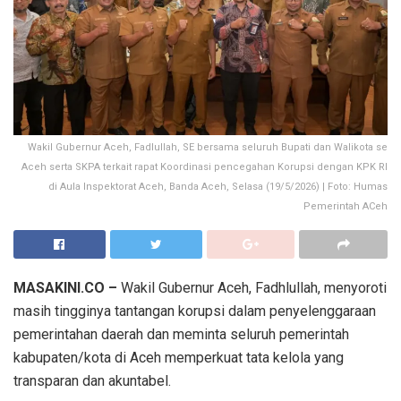
Wakil Gubernur Aceh, Fadlullah, SE bersama seluruh Bupati dan Walikota se
Aceh serta SKPA terkait rapat Koordinasi pencegahan Korupsi dengan KPK RI
di Aula Inspektorat Aceh, Banda Aceh, Selasa (19/5/2026) | Foto: Humas
Pemerintah ACeh
MASAKINI.CO –
Wakil Gubernur Aceh, Fadhlullah, menyoroti
masih tingginya tantangan korupsi dalam penyelenggaraan
pemerintahan daerah dan meminta seluruh pemerintah
kabupaten/kota di Aceh memperkuat tata kelola yang
transparan dan akuntabel.