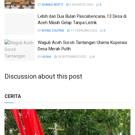
BY
AHMAD MUFTI
5 AGUSTUS 2026
0
Lebih dari Dua Bulan Pascabencana, 13 Desa di
Aceh Masih Gelap Tanpa Listrik
BY
RISKA ZULFIRA
11 FEBRUARI 2026
0
Wagub Aceh Soroti Tantangan Utama Koperasi
Desa Merah Putih
BY
ULFAH
18 SEPTEMBER 2025
0
Discussion about this post
CERITA