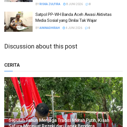
BY
RISKA ZULFIRA
8 JUNI 2026
0
Satpol PP-WH Banda Aceh Awasi Aktivitas
Media Sosial yang Dinilai Tak Wajar
BY
AININADHIRAH
4 JUNI 2026
0
Discussion about this post
CERITA
Sepuluh Tahun Menjaga Tradisi Merah Putih, Kisah
Safura Merawat Rezeki dari Lapak Bendera