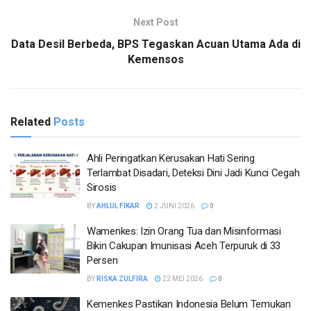
Next Post
Data Desil Berbeda, BPS Tegaskan Acuan Utama Ada di
Kemensos
Related
Posts
Ahli Peringatkan Kerusakan Hati Sering
Terlambat Disadari, Deteksi Dini Jadi Kunci Cegah
Sirosis
BY
AHLUL FIKAR
2 JUNI 2026
0
Wamenkes: Izin Orang Tua dan Misinformasi
Bikin Cakupan Imunisasi Aceh Terpuruk di 33
Persen
BY
RISKA ZULFIRA
22 MEI 2026
0
Kemenkes Pastikan Indonesia Belum Temukan