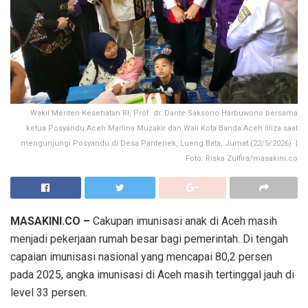
Wakil Menteri Kesehatan RI, Prof. dr. Dante Saksono Harbuwono bersama
ketua Posyandu Aceh Marlina Muzakir dan Wali Kota Banda Aceh Illiza saat
mengunjungi Posyandu di Desa Panteriek, Lueng Bata, Jumat (22/5/2026). |
Foto: Riska Zulfira/masakini.co
MASAKINI.CO –
Cakupan imunisasi anak di Aceh masih
menjadi pekerjaan rumah besar bagi pemerintah. Di tengah
capaian imunisasi nasional yang mencapai 80,2 persen
pada 2025, angka imunisasi di Aceh masih tertinggal jauh di
level 33 persen.