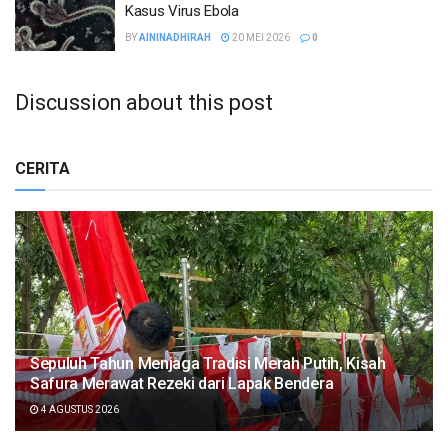
Kasus Virus Ebola
BY
AININADHIRAH
20 MEI 2026
0
Discussion about this post
CERITA
Sepuluh Tahun Menjaga Tradisi Merah Putih, Kisah
Safura Merawat Rezeki dari Lapak Bendera
4 AGUSTUS 2026