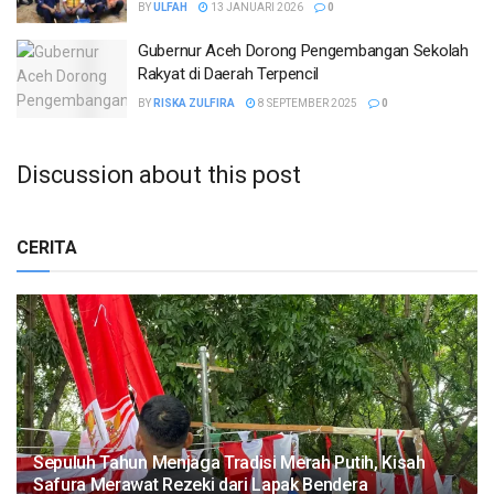
BY
ULFAH
13 JANUARI 2026
0
Gubernur Aceh Dorong Pengembangan Sekolah
Rakyat di Daerah Terpencil
BY
RISKA ZULFIRA
8 SEPTEMBER 2025
0
Discussion about this post
CERITA
Sepuluh Tahun Menjaga Tradisi Merah Putih, Kisah
Safura Merawat Rezeki dari Lapak Bendera