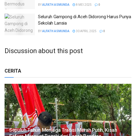
BY
ALFATH ASMUNDA
8 MEI 2025
0
Seluruh Gampong di Aceh Didorong Harus Punya
Sekolah Lansia
BY
ALFATH ASMUNDA
30 APRIL 2025
0
Discussion about this post
CERITA
Sepuluh Tahun Menjaga Tradisi Merah Putih, Kisah