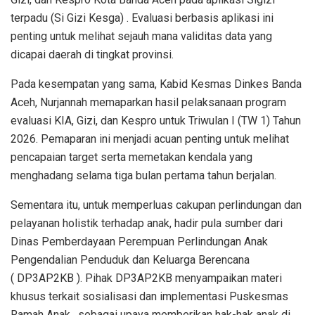
terpadu (Si Gizi Kesga)
. Evaluasi berbasis aplikasi ini
penting untuk melihat sejauh mana validitas data yang
dicapai daerah di tingkat provinsi.
Pada kesempatan yang sama, Kabid Kesmas Dinkes Banda
Aceh,
Nurjannah
memaparkan hasil pelaksanaan program
evaluasi KIA, Gizi, dan Kespro untuk Triwulan I (TW 1) Tahun
2026. Pemaparan ini menjadi acuan penting untuk melihat
pencapaian target serta memetakan kendala yang
menghadang selama tiga bulan pertama tahun berjalan.
Sementara itu, untuk memperluas cakupan perlindungan dan
pelayanan holistik terhadap anak, hadir pula sumber dari
Dinas Pemberdayaan Perempuan Perlindungan Anak
Pengendalian Penduduk dan Keluarga Berencana
(
DP3AP2KB
). Pihak DP3AP2KB menyampaikan materi
khusus terkait sosialisasi dan implementasi
Puskesmas
Ramah Anak
, sebagai upaya memberikan hak-hak anak di