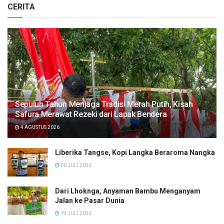
CERITA
Sepuluh Tahun Menjaga Tradisi Merah Putih, Kisah
Safura Merawat Rezeki dari Lapak Bendera
4 AGUSTUS 2026
Liberika Tangse, Kopi Langka Beraroma Nangka
20 JULI 2026
Dari Lhoknga, Anyaman Bambu Menganyam
Jalan ke Pasar Dunia
19 JULI 2026