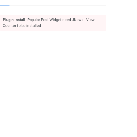
Plugin Install
: Popular Post Widget need JNews - View
Counter to be installed