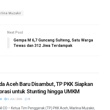
rlina Muzakir
Next Post
Gempa M 6,7 Guncang Sulteng, Satu Warga
Tewas dan 312 Jiwa Terdampak
da Aceh Baru Disambut, TP PKK Siapkan
orasi untuk Stunting hingga UMKM
SI
6 JULI 2026
0
.CO – Ketua Tim Penggerak (TP) PKK Aceh, Marlina Muzakir,