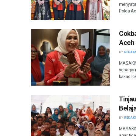
menyata
Polda Ac
Cokba
Aceh 
BY
REDAK
MASAKINI
sebagai 
kakao lok
Tinja
Belaj
BY
REDAK
MASAKINI
agar tid