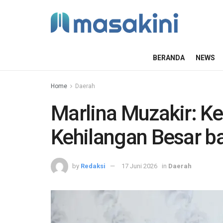
BERANDA
NEWS
Home
Daerah
Marlina Muzakir: K
Kehilangan Besar b
by
Redaksi
17 Juni 2026
in
Daerah