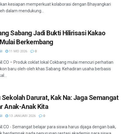
kan kesiapan memperkuat kolaborasi dengan Bhayangkari
eh dalam mendukung...
ng Sabang Jadi Bukti Hilirisasi Kakao
Mulai Berkembang
SI
11 MEI 2026
0
.CO – Produk coklat lokal Cokbang mulai mencuri perhatian
ikon baru oleh-oleh khas Sabang. Kehadiran usaha berbasis
al...
u Sekolah Darurat, Kak Na: Jaga Semangat
ar Anak-Anak Kita
SI
13 JANUARI 2026
0
.CO - Semangat belajar para siswa harus dijaga dengan baik,
ak berdampak pada penurunan restasi akademis para siswa,