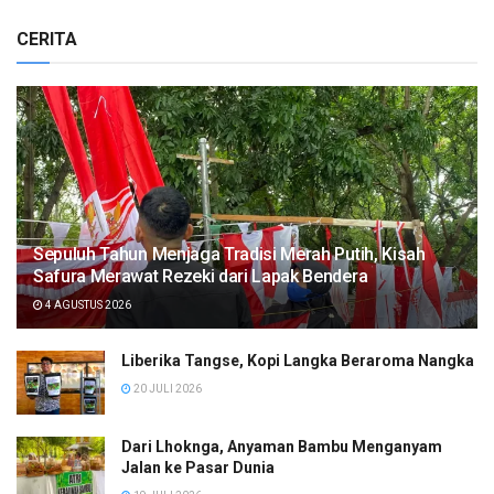
CERITA
Sepuluh Tahun Menjaga Tradisi Merah Putih, Kisah
Safura Merawat Rezeki dari Lapak Bendera
4 AGUSTUS 2026
Liberika Tangse, Kopi Langka Beraroma Nangka
20 JULI 2026
Dari Lhoknga, Anyaman Bambu Menganyam
Jalan ke Pasar Dunia