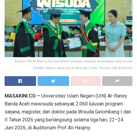
Rektor UIN Ar-Raniry menyerahkan piagam kepada wisudawan asal Korea
Selatan dalam rapat senat terbuka | Foto: Humas UIN Ar-Raniry
MASAKINI.CO –
Universitas Islam Negeri (UIN) Ar-Raniry
Banda Aceh mewisuda sebanyak 2.060 lulusan program
sarjana, magister, dan doktor pada Wisuda Gelombang I dan
II Tahun 2026 yang berlangsung selama tiga hari, 22–24
Juni 2026, di Auditorium Prof Ali Hasjmy.