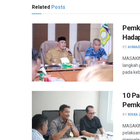
Related
Posts
Pemka
Hadap
BY
AHMAD
MASAKIN
langkah
pada keb
10 Pa
Pemka
BY
RISKA 
MASAKIN
pelaksan
menyeles