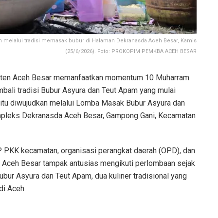
 melalui tradisi memasak bubur di Halaman Dekranasda Aceh Besar, Kamis
(25/6/2026). Foto: PROKOPIM PEMKBA ACEH BESAR
ten Aceh Besar memanfaatkan momentum 10 Muharram
bali tradisi Bubur Asyura dan Teut Apam yang mulai
 itu diwujudkan melalui Lomba Masak Bubur Asyura dan
ompleks Dekranasda Aceh Besar, Gampong Gani, Kecamatan
P PKK kecamatan, organisasi perangkat daerah (OPD), dan
 Aceh Besar tampak antusias mengikuti perlombaan sejak
bur Asyura dan Teut Apam, dua kuliner tradisional yang
di Aceh.