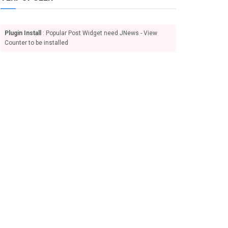
Plugin Install
: Popular Post Widget need JNews - View
Counter to be installed