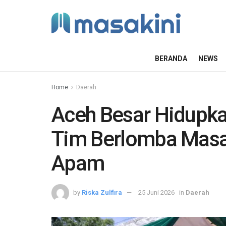
BERANDA
NEWS
Home
Daerah
Aceh Besar Hidupkan
Tim Berlomba Masa
Apam
by
Riska Zulfira
25 Juni 2026
in
Daerah