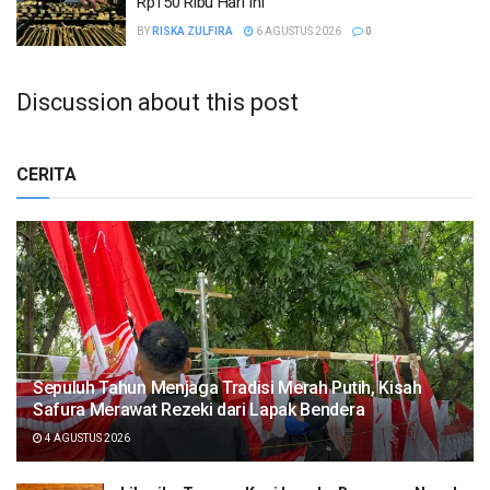
Rp150 Ribu Hari Ini
BY
RISKA ZULFIRA
6 AGUSTUS 2026
0
Discussion about this post
CERITA
Sepuluh Tahun Menjaga Tradisi Merah Putih, Kisah
Safura Merawat Rezeki dari Lapak Bendera
4 AGUSTUS 2026