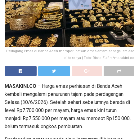
Pedagang Emas di Banda Aceh memperlihatkan emas antam sebagai etalase
di tokonya | Foto: Riska Zulfira/masakini.co
MASAKINI.CO –
Harga emas perhiasan di Banda Aceh
kembali mengalami penurunan tajam pada perdagangan
Selasa (30/6/2026). Setelah sehari sebelumnya berada di
level Rp7.700.000 per mayam, harga emas kini turun
menjadi Rp7.550.000 per mayam atau merosot Rp150.000,
belum termasuk ongkos pembuatan.