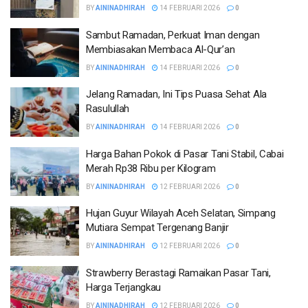
BY
AININADHIRAH
14 FEBRUARI 2026
0
Sambut Ramadan, Perkuat Iman dengan
Membiasakan Membaca Al-Qur’an
BY
AININADHIRAH
14 FEBRUARI 2026
0
Jelang Ramadan, Ini Tips Puasa Sehat Ala
Rasulullah
BY
AININADHIRAH
14 FEBRUARI 2026
0
Harga Bahan Pokok di Pasar Tani Stabil, Cabai
Merah Rp38 Ribu per Kilogram
BY
AININADHIRAH
12 FEBRUARI 2026
0
Hujan Guyur Wilayah Aceh Selatan, Simpang
Mutiara Sempat Tergenang Banjir
BY
AININADHIRAH
12 FEBRUARI 2026
0
Strawberry Berastagi Ramaikan Pasar Tani,
Harga Terjangkau
BY
AININADHIRAH
12 FEBRUARI 2026
0