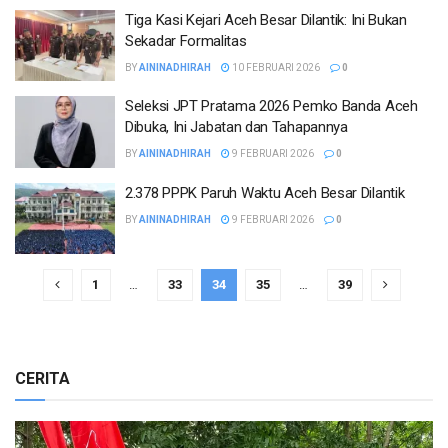
Tiga Kasi Kejari Aceh Besar Dilantik: Ini Bukan
Sekadar Formalitas
BY
AININADHIRAH
10 FEBRUARI 2026
0
Seleksi JPT Pratama 2026 Pemko Banda Aceh
Dibuka, Ini Jabatan dan Tahapannya
BY
AININADHIRAH
9 FEBRUARI 2026
0
2.378 PPPK Paruh Waktu Aceh Besar Dilantik
BY
AININADHIRAH
9 FEBRUARI 2026
0
1
…
33
34
35
…
39
CERITA