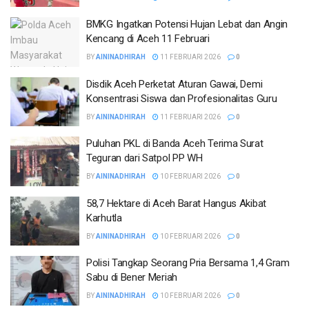
BMKG Ingatkan Potensi Hujan Lebat dan Angin
Kencang di Aceh 11 Februari
BY
AININADHIRAH
11 FEBRUARI 2026
0
Disdik Aceh Perketat Aturan Gawai, Demi
Konsentrasi Siswa dan Profesionalitas Guru
BY
AININADHIRAH
11 FEBRUARI 2026
0
Puluhan PKL di Banda Aceh Terima Surat
Teguran dari Satpol PP WH
BY
AININADHIRAH
10 FEBRUARI 2026
0
58,7 Hektare di Aceh Barat Hangus Akibat
Karhutla
BY
AININADHIRAH
10 FEBRUARI 2026
0
Polisi Tangkap Seorang Pria Bersama 1,4 Gram
Sabu di Bener Meriah
BY
AININADHIRAH
10 FEBRUARI 2026
0