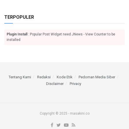
TERPOPULER
Plugin Install
: Popular Post Widget need JNews - View Counter to be
installed
Tentang Kami
Redaksi
Kode Etik
Pedoman Media Siber
Disclaimer
Privacy
Copyright © 2025 - masakini.co