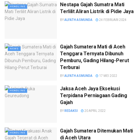
Nestapa Gajah Sumatra Mati
HEADLINE
Terlilit Aliran Listrik di Pidie Jaya
BY
ALFATH ASMUNDA
24 FEBRUARI 2024
Gajah Sumatera Mati di Aceh
NEWS
Tenggara Ternyata Dibunuh
Pemburu, Gading Hilang-Perut
Terburai
BY
ALFATH ASMUNDA
17 MEI 2022
Jaksa Aceh Jaya Eksekusi
HEADLINE
Terpidana Perniagaan Gading
Gajah
BY
REDAKSI
20 APRIL 2022
Gajah Sumatera Ditemukan Mati
HEADLINE
di Aceh Utara