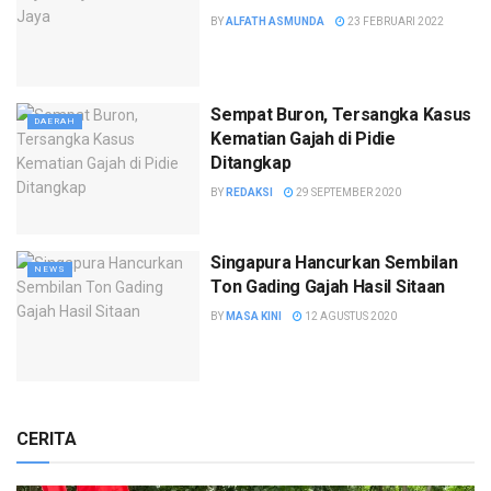
BY
ALFATH ASMUNDA
23 FEBRUARI 2022
Sempat Buron, Tersangka Kasus
DAERAH
Kematian Gajah di Pidie
Ditangkap
BY
REDAKSI
29 SEPTEMBER 2020
Singapura Hancurkan Sembilan
NEWS
Ton Gading Gajah Hasil Sitaan
BY
MASA KINI
12 AGUSTUS 2020
CERITA