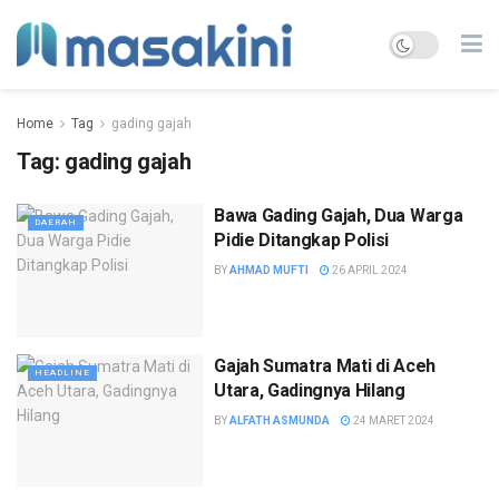
Home
Tag
gading gajah
Tag:
gading gajah
Bawa Gading Gajah, Dua Warga
DAERAH
Pidie Ditangkap Polisi
BY
AHMAD MUFTI
26 APRIL 2024
Gajah Sumatra Mati di Aceh
HEADLINE
Utara, Gadingnya Hilang
BY
ALFATH ASMUNDA
24 MARET 2024