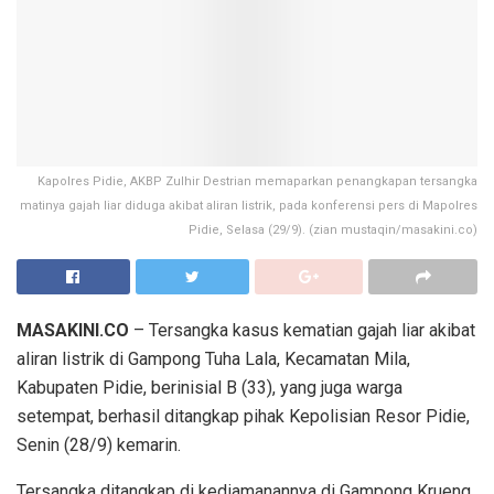
Kapolres Pidie, AKBP Zulhir Destrian memaparkan penangkapan tersangka
matinya gajah liar diduga akibat aliran listrik, pada konferensi pers di Mapolres
Pidie, Selasa (29/9). (zian mustaqin/masakini.co)
MASAKINI.CO
– Tersangka kasus kematian gajah liar akibat
aliran listrik di Gampong Tuha Lala, Kecamatan Mila,
Kabupaten Pidie, berinisial B (33), yang juga warga
setempat, berhasil ditangkap pihak Kepolisian Resor Pidie,
Senin (28/9) kemarin.
Tersangka ditangkap di kediamanannya di Gampong Krueng