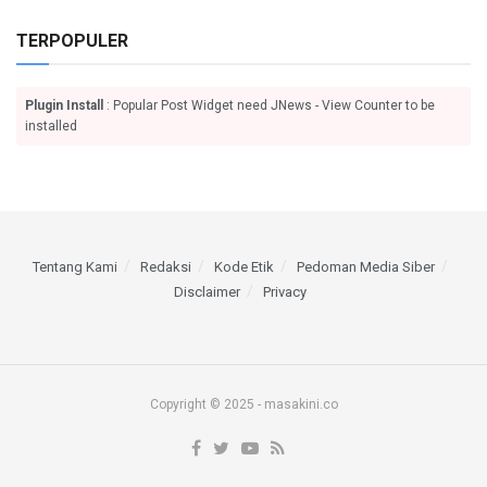
TERPOPULER
Plugin Install
: Popular Post Widget need JNews - View Counter to be
installed
Tentang Kami
Redaksi
Kode Etik
Pedoman Media Siber
Disclaimer
Privacy
Copyright © 2025 - masakini.co