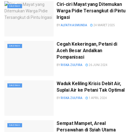
Ciri-ciri Mayat yang Ditemukan
DAERAH
Warga Pidie Tersangkut di Pintu
Irigasi
BY
ALFATH ASMUNDA
24 MARET 2025
Cegah Kekeringan, Petani di
DAERAH
Aceh Besar Andalkan
Pompanisasi
BY
RISKA ZULFIRA
26 JUNI 2024
Waduk Keliling Krisis Debit Air,
DAERAH
Suplai Air ke Petani Tak Optimal
BY
RISKA ZULFIRA
1 APRIL 2024
Sempat Mampet, Areal
DAERAH
Persawahan di Syiah Utama