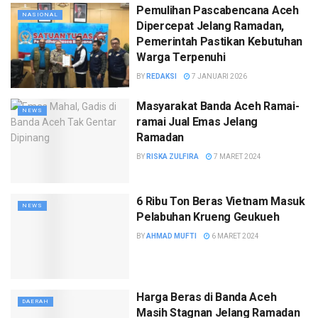
Pemulihan Pascabencana Aceh
NASIONAL
Dipercepat Jelang Ramadan,
Pemerintah Pastikan Kebutuhan
Warga Terpenuhi
BY
REDAKSI
7 JANUARI 2026
Masyarakat Banda Aceh Ramai-
NEWS
ramai Jual Emas Jelang
Ramadan
BY
RISKA ZULFIRA
7 MARET 2024
6 Ribu Ton Beras Vietnam Masuk
NEWS
Pelabuhan Krueng Geukueh
BY
AHMAD MUFTI
6 MARET 2024
Harga Beras di Banda Aceh
DAERAH
Masih Stagnan Jelang Ramadan