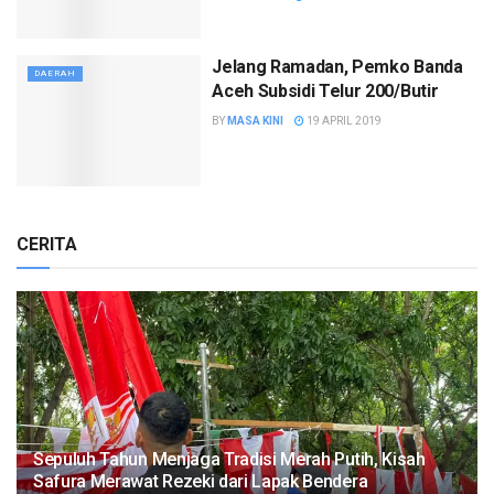
Jelang Ramadan, Pemko Banda
DAERAH
Aceh Subsidi Telur 200/Butir
BY
MASA KINI
19 APRIL 2019
CERITA
Sepuluh Tahun Menjaga Tradisi Merah Putih, Kisah
Safura Merawat Rezeki dari Lapak Bendera