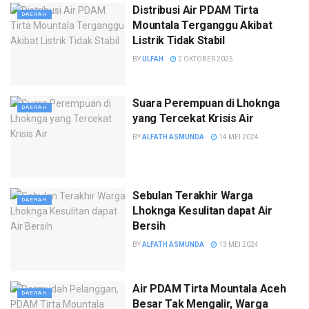
Distribusi Air PDAM Tirta
DAERAH
Mountala Terganggu Akibat
Listrik Tidak Stabil
BY
ULFAH
2 OKTOBER 2025
Suara Perempuan di Lhoknga
DAERAH
yang Tercekat Krisis Air
BY
ALFATH ASMUNDA
14 MEI 2024
Sebulan Terakhir Warga
DAERAH
Lhoknga Kesulitan dapat Air
Bersih
BY
ALFATH ASMUNDA
13 MEI 2024
Air PDAM Tirta Mountala Aceh
DAERAH
Besar Tak Mengalir, Warga