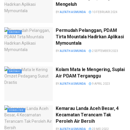
Mengeluh
BY
ALFATH ASMUNDA
10 FEBRUARI 2024
Permudah Pelanggan, PDAM
DAERAH
Tirta Mountala Hadirkan Aplikasi
Mymountala
BY
ALFATH ASMUNDA
2 SEPTEMBER 2023
Kolam Mata Ie Mengering, Suplai
DAERAH
Air PDAM Terganggu
BY
ALFATH ASMUNDA
9 APRIL 2023
Kemarau Landa Aceh Besar, 4
HEADLINE
Kecamatan Terancam Tak
Peroleh Air Bersih
BY
ALFATH ASMUNDA
23 MEI 2022