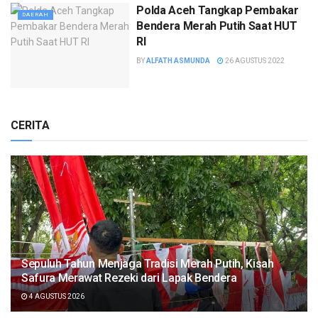
Polda Aceh Tangkap Pembakar
DAERAH
Bendera Merah Putih Saat HUT
RI
BY
ALFATH ASMUNDA
26 AGUSTUS 2022
CERITA
Sepuluh Tahun Menjaga Tradisi Merah Putih, Kisah
Safura Merawat Rezeki dari Lapak Bendera
4 AGUSTUS 2026