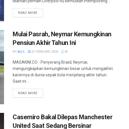
Mantan pemain Liverpool itu kemudian memposting ...
READ MORE
Mulai Pasrah, Neymar Kemungkinan
Pensiun Akhir Tahun Ini
BY
ALI L
21 FEBRUARI 2026
0
MASAKINI.CO - Penyerang Brasil, Neymar,
mengungkapkan kemungkinan besar untuk mengakhiri
kariernya di dunia sepak bola menjelang akhir tahun.
Saat ini ...
READ MORE
Casemiro Bakal Dilepas Manchester
United Saat Sedang Bersinar