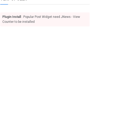
Plugin Install
: Popular Post Widget need JNews - View
Counter to be installed