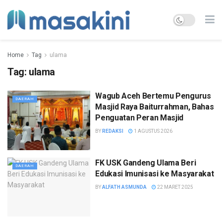
Home
Tag
ulama
Tag:
ulama
Wagub Aceh Bertemu Pengurus
DAERAH
Masjid Raya Baiturrahman, Bahas
Penguatan Peran Masjid
BY
REDAKSI
1 AGUSTUS 2026
FK USK Gandeng Ulama Beri
DAERAH
Edukasi Imunisasi ke Masyarakat
BY
ALFATH ASMUNDA
22 MARET 2025