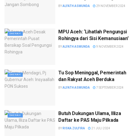
BY
ALFATH ASMUNDA
29 NOVEMBER 2024
MPU Aceh: ‘Lihatlah Pengungsi
DAERAH
Rohingya dari Sisi Kemanusiaan’
BY
ALFATH ASMUNDA
9 NOVEMBER 2024
Tu Sop Meninggal, Pemerintah
DAERAH
dan Rakyat Aceh Berduka
BY
ALFATH ASMUNDA
7 SEPTEMBER 2024
Butuh Dukungan Ulama, Illiza
DAERAH
Daftar ke PAS Maju Pilkada
BY
RISKA ZULFIRA
21 JULI 2024