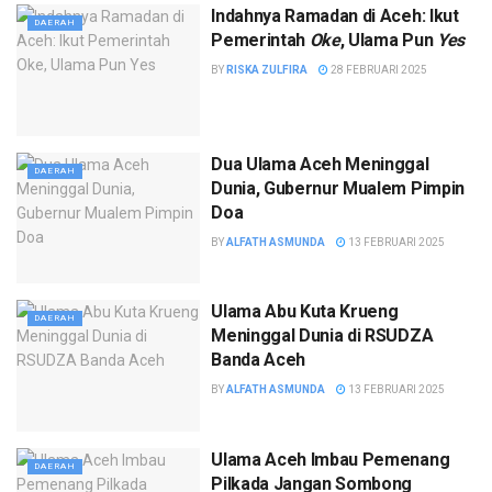
Indahnya Ramadan di Aceh: Ikut
DAERAH
Pemerintah
Oke
, Ulama Pun
Yes
BY
RISKA ZULFIRA
28 FEBRUARI 2025
Dua Ulama Aceh Meninggal
DAERAH
Dunia, Gubernur Mualem Pimpin
Doa
BY
ALFATH ASMUNDA
13 FEBRUARI 2025
Ulama Abu Kuta Krueng
DAERAH
Meninggal Dunia di RSUDZA
Banda Aceh
BY
ALFATH ASMUNDA
13 FEBRUARI 2025
Ulama Aceh Imbau Pemenang
DAERAH
Pilkada Jangan Sombong