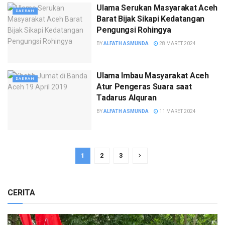
Ulama Serukan Masyarakat Aceh
DAERAH
Barat Bijak Sikapi Kedatangan
Pengungsi Rohingya
BY
ALFATH ASMUNDA
28 MARET 2024
Ulama Imbau Masyarakat Aceh
DAERAH
Atur Pengeras Suara saat
Tadarus Alquran
BY
ALFATH ASMUNDA
11 MARET 2024
1
2
3
CERITA