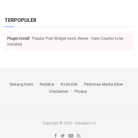
TERPOPULER
Plugin Install
: Popular Post Widget need JNews - View Counter to be
installed
Tentang Kami
Redaksi
Kode Etik
Pedoman Media Siber
Disclaimer
Privacy
Copyright © 2025 - masakini.co