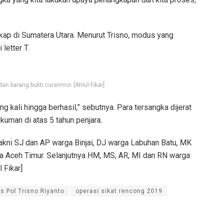
gkap di Sumatera Utara. Menurut Trisno, modus yang
letter T.
an barang bukti curanmor. [Ahlul Fikar]
g kali hingga berhasil,” sebutnya. Para tersangka dijerat
man di atas 5 tahun penjara.
akni SJ dan AP warga Binjai, DJ warga Labuhan Batu, MK
a Aceh Timur. Selanjutnya HM, MS, AR, MI dan RN warga
 Fikar]
 Pol Trisno Riyanto
operasi sikat rencong 2019