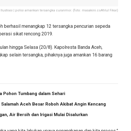
Ilustrasi | polisi amankan tersangka curanmor. (foto: masakini.coAhlul Fikar)
h berhasil menangkap 12 tersangka pencurian sepeda
perasi sikat rencong 2019.
bulan hingga Selasa (20/8). Kapolresta Banda Aceh,
ap selain tersangka, pihaknya juga amankan 16 barang
ma Pohon Tumbang dalam Sehari
us Salamah Aceh Besar Roboh Akibat Angin Kencang
an, Air Bersih dan Irigasi Mulai Disalurkan
ngka yang kita lakukan upaya penangkapan dan kita proses,”