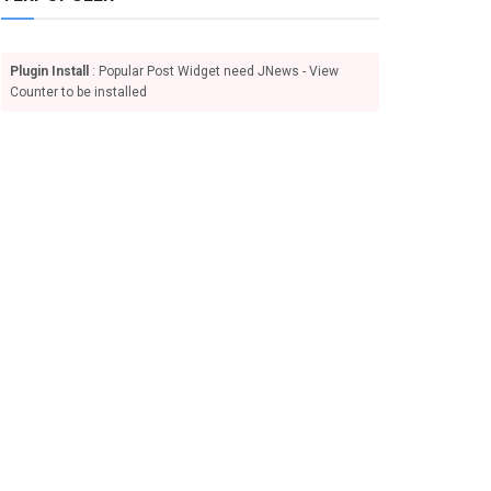
Plugin Install
: Popular Post Widget need JNews - View
Counter to be installed