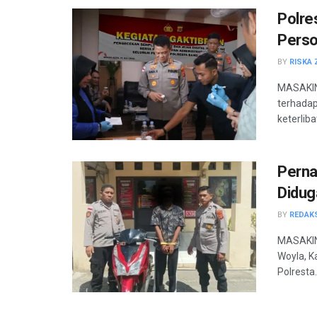
Polre
Perso
BY
RISKA 
MASAKINI
terhada
keterliba
Perna
Didug
BY
REDAK
MASAKINI
Woyla, K
Polresta.