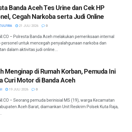
sta Banda Aceh Tes Urine dan Cek HP
nel, Cegah Narkoba serta Judi Online
ZULFIRA
21 JULI 2026
0
.CO – Polresta Banda Aceh melakukan pemeriksaan internal
p personel untuk mencegah penyalahgunaan narkoba dan
tan dalam aktivitas judi online....
h Menginap di Rumah Korban, Pemuda Ini
a Curi Motor di Banda Aceh
SI
19 JULI 2026
0
.CO – Seorang pemuda berinisial MS (19), warga Kecamatan
abupaten Aceh Barat, diamankan Unit Reskrim Polsek Kuta Raja,
..