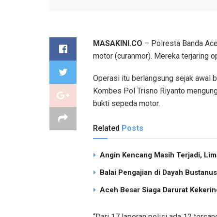
MASAKINI.CO
– Polresta Banda Ace
motor (curanmor). Mereka terjaring o
Operasi itu berlangsung sejak awal 
Kombes Pol Trisno Riyanto mengungk
bukti sepeda motor.
Related
Posts
Angin Kencang Masih Terjadi, Li
Balai Pengajian di Dayah Bustan
Aceh Besar Siaga Darurat Kekering
“Dari 17 laporan polisi ada 12 tersa