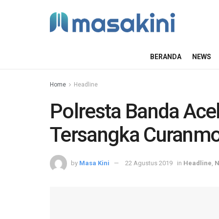
BERANDA
NEWS
Home
Headline
Polresta Banda Ace
Tersangka Curanmo
by
Masa Kini
22 Agustus 2019
in
Headline
,
N