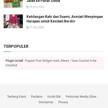
Jalan ke Pasar Dunia
19 JULI 2026
Kehilangan Kaki dan Suami, Asmiati Menyimpan
Harapan untuk Kembali Berdiri
17 JULI 2026
TERPOPULER
Plugin Install
: Popular Post Widget need JNews - View Counter to be
installed
Tentang Kami
Redaksi
Kode Etik
Pedoman Media Siber
Disclaimer
Privacy