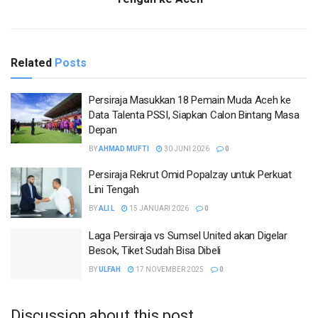
Related
Posts
Persiraja Masukkan 18 Pemain Muda Aceh ke
Data Talenta PSSI, Siapkan Calon Bintang Masa
Depan
BY
AHMAD MUFTI
30 JUNI 2026
0
Persiraja Rekrut Omid Popalzay untuk Perkuat
Lini Tengah
BY
ALI L
15 JANUARI 2026
0
Laga Persiraja vs Sumsel United akan Digelar
Besok, Tiket Sudah Bisa Dibeli
BY
ULFAH
17 NOVEMBER 2025
0
Discussion about this post