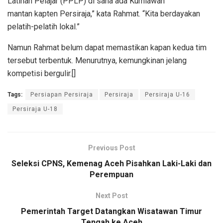
Latihan Pelajar (PPLP) di sana ada Kurniawan
mantan kapten Persiraja,” kata Rahmat. “Kita berdayakan
pelatih-pelatih lokal.”
Namun Rahmat belum dapat memastikan kapan kedua tim
tersebut terbentuk. Menurutnya, kemungkinan jelang
kompetisi bergulir.[]
Tags:
Persiapan Persiraja
Persiraja
Persiraja U-16
Persiraja U-18
Previous Post
Seleksi CPNS, Kemenag Aceh Pisahkan Laki-Laki dan
Perempuan
Next Post
Pemerintah Target Datangkan Wisatawan Timur
Tengah ke Aceh