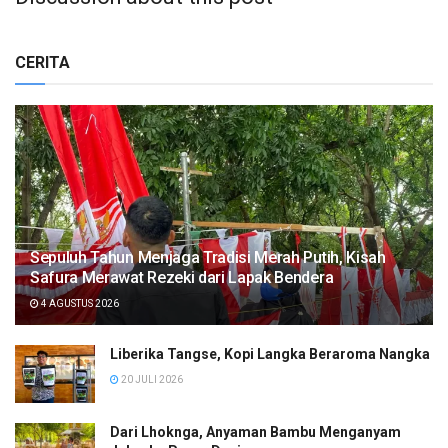
CERITA
Sepuluh Tahun Menjaga Tradisi Merah Putih, Kisah
Safura Merawat Rezeki dari Lapak Bendera
4 AGUSTUS 2026
Liberika Tangse, Kopi Langka Beraroma Nangka
20 JULI 2026
Dari Lhoknga, Anyaman Bambu Menganyam