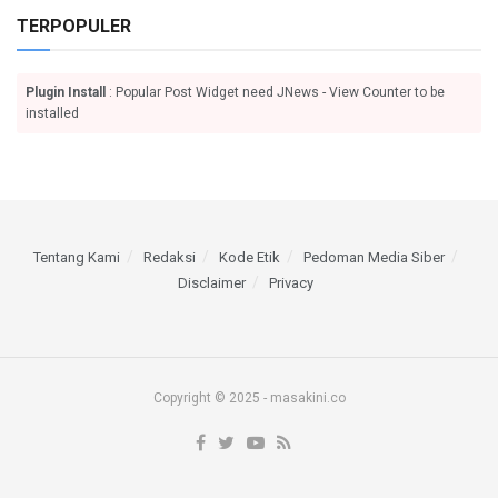
TERPOPULER
Plugin Install
: Popular Post Widget need JNews - View Counter to be
installed
Tentang Kami
Redaksi
Kode Etik
Pedoman Media Siber
Disclaimer
Privacy
Copyright © 2025 - masakini.co