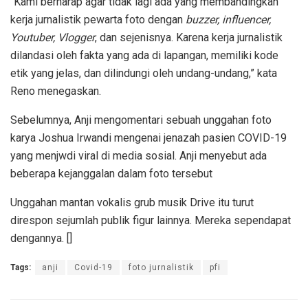
“Kami berharap agar tidak lagi ada yang membandingkan
kerja jurnalistik pewarta foto dengan
buzzer, influencer,
Youtuber, Vlogger
, dan sejenisnya. Karena kerja jurnalistik
dilandasi oleh fakta yang ada di lapangan, memiliki kode
etik yang jelas, dan dilindungi oleh undang-undang,” kata
Reno menegaskan.
Sebelumnya, Anji mengomentari sebuah unggahan foto
karya Joshua Irwandi mengenai jenazah pasien COVID-19
yang menjwdi viral di media sosial. Anji menyebut ada
beberapa kejanggalan dalam foto tersebut
Unggahan mantan vokalis grub musik Drive itu turut
direspon sejumlah publik figur lainnya. Mereka sependapat
dengannya. []
Tags:
anji
Covid-19
foto jurnalistik
pfi