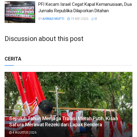
PFI Kecam Israel Cegat Kapal Kemanusiaan, Dua
Jurnalis Republika Dilaporkan Ditahan
BY
AHMAD MUFTI
19 MEI 2026
0
Discussion about this post
CERITA
Sepuluh Tahun Menjaga Tradisi Merah Putih, Kisah
Safura Merawat Rezeki dari Lapak Bendera
4 AGUSTUS 2026