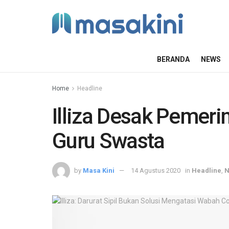
BERANDA
NEWS
Home
Headline
Illiza Desak Pemeri
Guru Swasta
by
Masa Kini
14 Agustus 2020
in
Headline
,
N