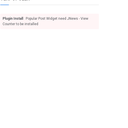
Plugin Install
: Popular Post Widget need JNews - View
Counter to be installed