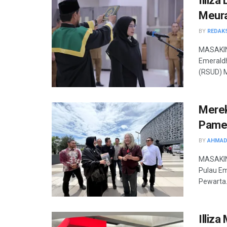
Illiz
Meur
BY
REDAK
MASAKIN
Emeraldh
(RSUD) M
Merek
Pamer
BY
AHMAD
MASAKINI
Pulau Em
Pewarta.
Illiz