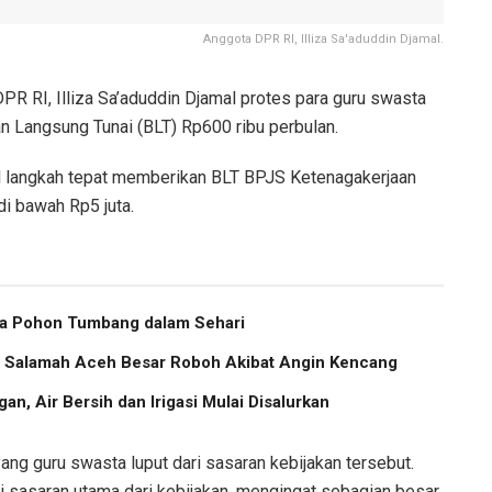
Anggota DPR RI, Illiza Sa'aduddin Djamal.
R RI, Illiza Sa’aduddin Djamal protes para guru swasta
an Langsung Tunai (BLT) Rp600 ribu perbulan.
l langkah tepat memberikan BLT BPJS Ketenagakerjaan
di bawah Rp5 juta.
ma Pohon Tumbang dalam Sehari
us Salamah Aceh Besar Roboh Akibat Angin Kencang
an, Air Bersih dan Irigasi Mulai Disalurkan
yang guru swasta luput dari sasaran kebijakan tersebut.
 sasaran utama dari kebijakan, mengingat sebagian besar