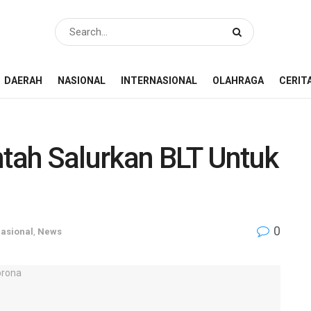
DAERAH
NASIONAL
INTERNASIONAL
OLAHRAGA
CERIT
ntah Salurkan BLT Untuk
0
asional
,
News