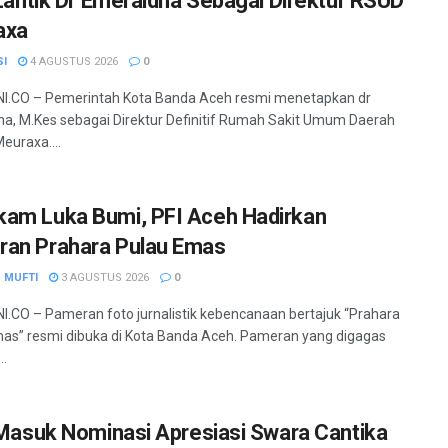
a Lantik Dr Emeraldha Sebagai Direktur RSUD
axa
SI
4 AGUSTUS 2026
0
I.CO – Pemerintah Kota Banda Aceh resmi menetapkan dr
a, M.Kes sebagai Direktur Definitif Rumah Sakit Umum Daerah
euraxa....
am Luka Bumi, PFI Aceh Hadirkan
an Prahara Pulau Emas
 MUFTI
3 AGUSTUS 2026
0
.CO – Pameran foto jurnalistik kebencanaan bertajuk “Prahara
as” resmi dibuka di Kota Banda Aceh. Pameran yang digagas
..
a Masuk Nominasi Apresiasi Swara Cantika