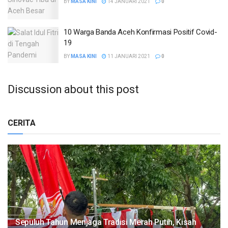
BY
MASA KINI
14 JANUARI 2021
0
10 Warga Banda Aceh Konfirmasi Positif Covid-
19
BY
MASA KINI
11 JANUARI 2021
0
Discussion about this post
CERITA
Sepuluh Tahun Menjaga Tradisi Merah Putih, Kisah