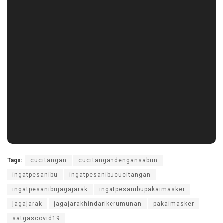
Tags:
cucitangan
cucitangandengansabun
ingatpesanibu
ingatpesanibucucitangan
ingatpesanibujagajarak
ingatpesanibupakaimasker
jagajarak
jagajarakhindarikerumunan
pakaimasker
satgascovid19