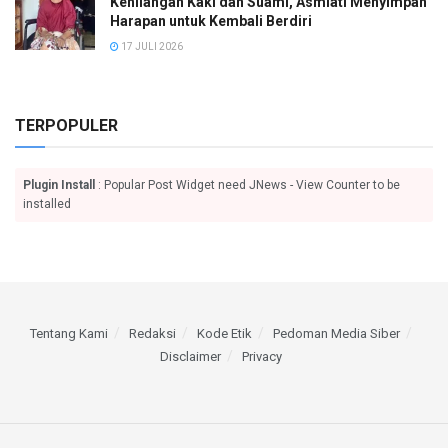
Kehilangan Kaki dan Suami, Asmiati Menyimpan
Harapan untuk Kembali Berdiri
17 JULI 2026
TERPOPULER
Plugin Install
: Popular Post Widget need JNews - View Counter to be
installed
Tentang Kami
Redaksi
Kode Etik
Pedoman Media Siber
Disclaimer
Privacy