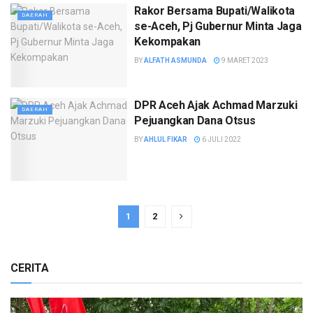
Rakor Bersama Bupati/Walikota
DAERAH
se-Aceh, Pj Gubernur Minta Jaga
Kekompakan
BY
ALFATH ASMUNDA
9 MARET 2023
DPR Aceh Ajak Achmad Marzuki
DAERAH
Pejuangkan Dana Otsus
BY
AHLUL FIKAR
6 JULI 2022
1
2
CERITA