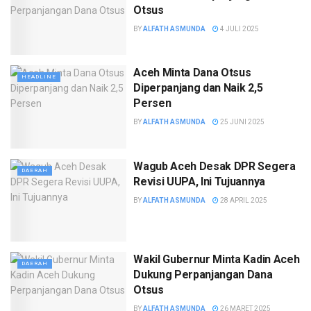
Otsus
BY
ALFATH ASMUNDA
4 JULI 2025
Aceh Minta Dana Otsus
HEADLINE
Diperpanjang dan Naik 2,5
Persen
BY
ALFATH ASMUNDA
25 JUNI 2025
Wagub Aceh Desak DPR Segera
DAERAH
Revisi UUPA, Ini Tujuannya
BY
ALFATH ASMUNDA
28 APRIL 2025
Wakil Gubernur Minta Kadin Aceh
DAERAH
Dukung Perpanjangan Dana
Otsus
BY
ALFATH ASMUNDA
26 MARET 2025