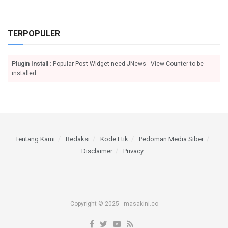
TERPOPULER
Plugin Install
: Popular Post Widget need JNews - View Counter to be
installed
Tentang Kami
Redaksi
Kode Etik
Pedoman Media Siber
Disclaimer
Privacy
Copyright © 2025 - masakini.co