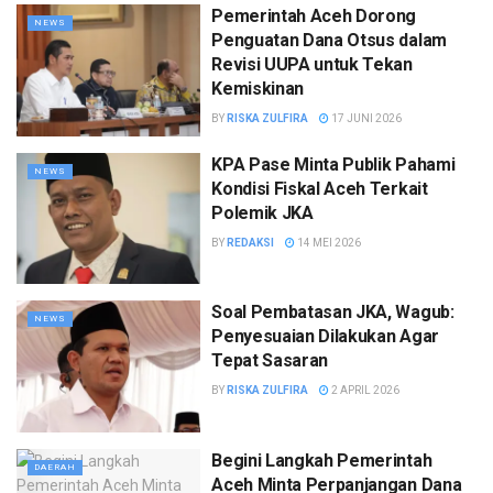
Pemerintah Aceh Dorong
NEWS
Penguatan Dana Otsus dalam
Revisi UUPA untuk Tekan
Kemiskinan
BY
RISKA ZULFIRA
17 JUNI 2026
KPA Pase Minta Publik Pahami
NEWS
Kondisi Fiskal Aceh Terkait
Polemik JKA
BY
REDAKSI
14 MEI 2026
Soal Pembatasan JKA, Wagub:
NEWS
Penyesuaian Dilakukan Agar
Tepat Sasaran
BY
RISKA ZULFIRA
2 APRIL 2026
Begini Langkah Pemerintah
DAERAH
Aceh Minta Perpanjangan Dana