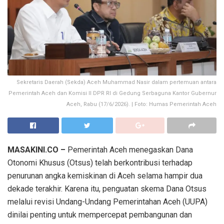
Sekretaris Daerah (Sekda) Aceh Muhammad Nasir dalam pertemuan antara
Pemerintah Aceh dan Komisi II DPR RI di Gedung Serbaguna Kantor Gubernur
Aceh, Rabu (17/6/2026). | Foto: Humas Pemerintah Aceh
MASAKINI.CO –
Pemerintah Aceh menegaskan Dana
Otonomi Khusus (Otsus) telah berkontribusi terhadap
penurunan angka kemiskinan di Aceh selama hampir dua
dekade terakhir. Karena itu, penguatan skema Dana Otsus
melalui revisi Undang-Undang Pemerintahan Aceh (UUPA)
dinilai penting untuk mempercepat pembangunan dan