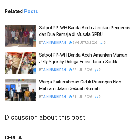
Related
Posts
Satpol PP-WH Banda Aceh Jangkau Pengemis
dan Dua Remaja di Musala SPBU
BY
AININADHIRAH
3 AGUSTUS 2026
0
Satpol PP-WH Banda Aceh Amankan Mainan
Jelly Squishy Diduga Berisi Jarum Suntik
BY
AININADHIRAH
22 JULI 2026
0
Warga Baiturrahman Ciduk Pasangan Non
Mahram dalam Sebuah Rumah
BY
AININADHIRAH
21 JULI 2026
0
Discussion about this post
CERITA