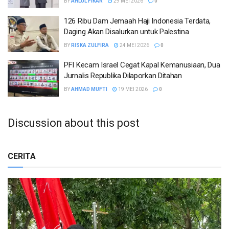
BY
AHLUL FIKAR
29 MEI 2026
0
126 Ribu Dam Jemaah Haji Indonesia Terdata,
Daging Akan Disalurkan untuk Palestina
BY
RISKA ZULFIRA
24 MEI 2026
0
PFI Kecam Israel Cegat Kapal Kemanusiaan, Dua
Jurnalis Republika Dilaporkan Ditahan
BY
AHMAD MUFTI
19 MEI 2026
0
Discussion about this post
CERITA