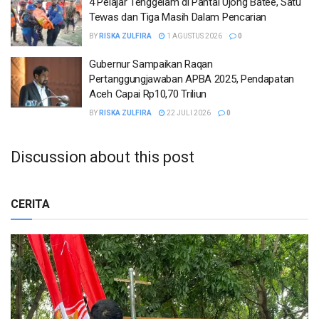
4 Pelajar Tenggelam di Pantai Ujong Batee, Satu
Tewas dan Tiga Masih Dalam Pencarian
BY
RISKA ZULFIRA
1 AGUSTUS 2026
0
Gubernur Sampaikan Raqan
Pertanggungjawaban APBA 2025, Pendapatan
Aceh Capai Rp10,70 Triliun
BY
RISKA ZULFIRA
22 JULI 2026
0
Discussion about this post
CERITA