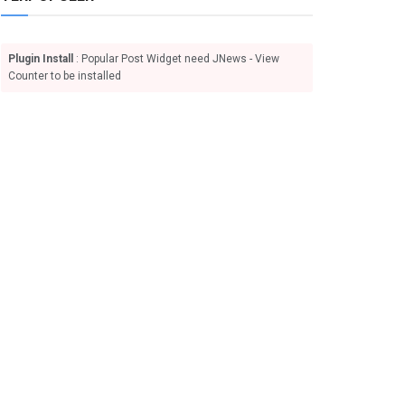
Plugin Install
: Popular Post Widget need JNews - View
Counter to be installed