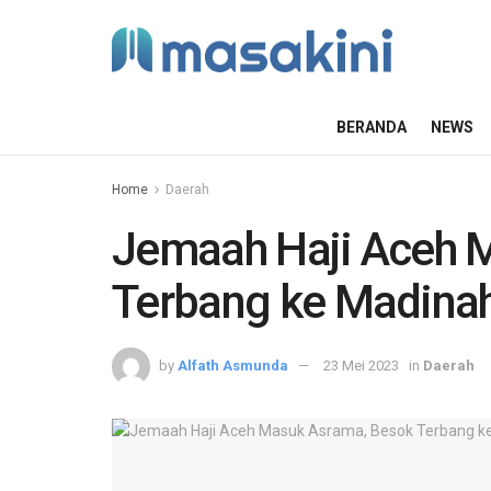
BERANDA
NEWS
Home
Daerah
Jemaah Haji Aceh 
Terbang ke Madina
by
Alfath Asmunda
23 Mei 2023
in
Daerah