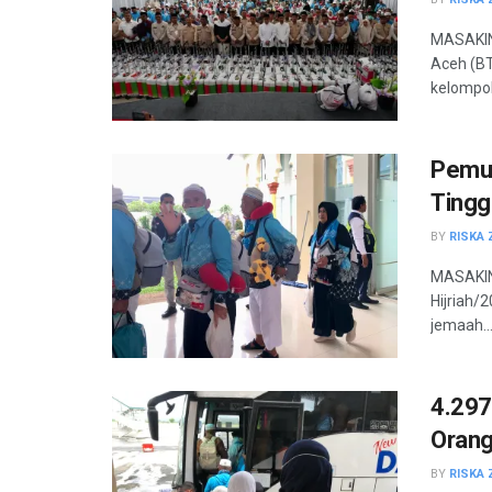
MASAKINI
Aceh (BT
kelompok 
Pemul
Tingg
BY
RISKA 
MASAKINI
Hijriah/
jemaah..
4.297
Orang
BY
RISKA 