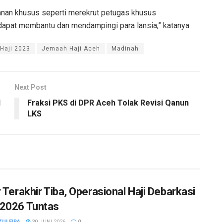
yanan khusus seperti merekrut petugas khusus
dapat membantu dan mendampingi para lansia,” katanya.
Haji 2023
Jemaah Haji Aceh
Madinah
Next Post
l
Fraksi PKS di DPR Aceh Tolak Revisi Qanun
LKS
r Terakhir Tiba, Operasional Haji Debarkasi
2026 Tuntas
ZULFIRA
30 JUNI 2026
0