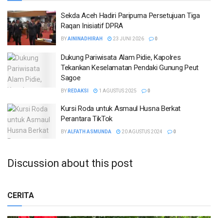
Sekda Aceh Hadiri Paripurna Persetujuan Tiga
Raqan Inisiatif DPRA
BY
AININADHIRAH
23 JUNI 2026
0
Dukung Pariwisata Alam Pidie, Kapolres
Tekankan Keselamatan Pendaki Gunung Peut
Sagoe
BY
REDAKSI
1 AGUSTUS 2025
0
Kursi Roda untuk Asmaul Husna Berkat
Perantara TikTok
BY
ALFATH ASMUNDA
20 AGUSTUS 2024
0
Discussion about this post
CERITA