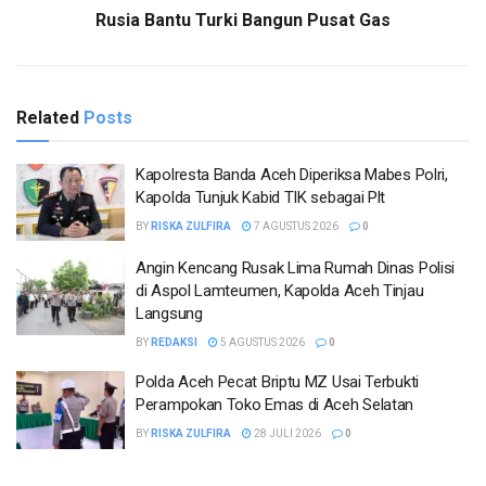
Rusia Bantu Turki Bangun Pusat Gas
Related
Posts
Kapolresta Banda Aceh Diperiksa Mabes Polri,
Kapolda Tunjuk Kabid TIK sebagai Plt
BY
RISKA ZULFIRA
7 AGUSTUS 2026
0
Angin Kencang Rusak Lima Rumah Dinas Polisi
di Aspol Lamteumen, Kapolda Aceh Tinjau
Langsung
BY
REDAKSI
5 AGUSTUS 2026
0
Polda Aceh Pecat Briptu MZ Usai Terbukti
Perampokan Toko Emas di Aceh Selatan
BY
RISKA ZULFIRA
28 JULI 2026
0