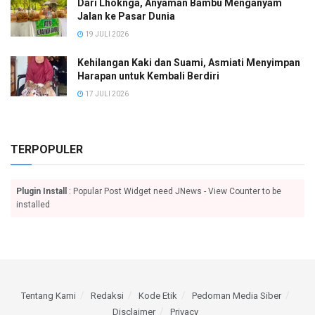
Dari Lhoknga, Anyaman Bambu Menganyam
Jalan ke Pasar Dunia
19 JULI 2026
Kehilangan Kaki dan Suami, Asmiati Menyimpan
Harapan untuk Kembali Berdiri
17 JULI 2026
TERPOPULER
Plugin Install
: Popular Post Widget need JNews - View Counter to be
installed
Tentang Kami
Redaksi
Kode Etik
Pedoman Media Siber
Disclaimer
Privacy