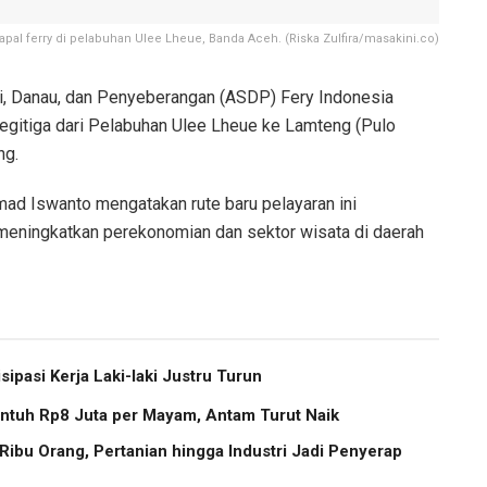
| kapal ferry di pelabuhan Ulee Lheue, Banda Aceh. (Riska Zulfira/masakini.co)
, Danau, dan Penyeberangan (ASDP) Fery Indonesia
egitiga dari Pelabuhan Ulee Lheue ke Lamteng (Pulo
ng.
ad Iswanto mengatakan rute baru pelayaran ini
eningkatkan perekonomian dan sektor wisata di daerah
pasi Kerja Laki-laki Justru Turun
ntuh Rp8 Juta per Mayam, Antam Turut Naik
ibu Orang, Pertanian hingga Industri Jadi Penyerap