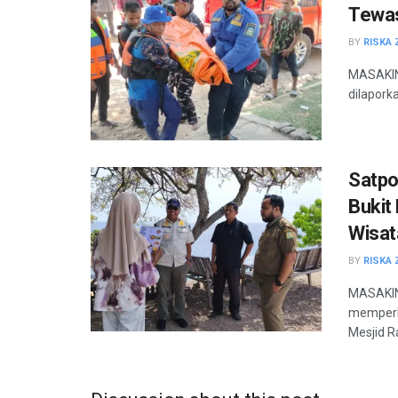
Tewas
BY
RISKA 
MASAKINI
dilaporka
Satpo
Bukit
Wisa
BY
RISKA 
MASAKINI
memperk
Mesjid Ra