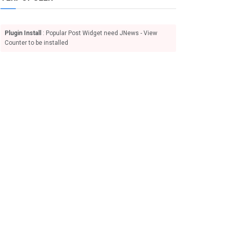
Plugin Install
: Popular Post Widget need JNews - View
Counter to be installed