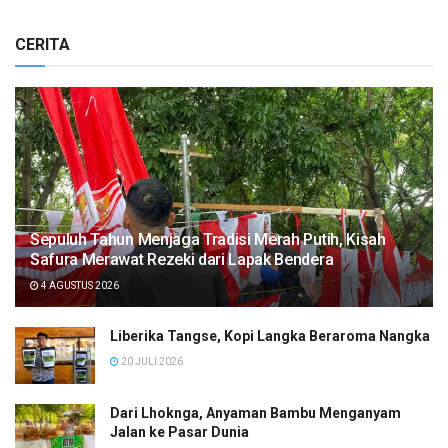
CERITA
Sepuluh Tahun Menjaga Tradisi Merah Putih, Kisah
Safura Merawat Rezeki dari Lapak Bendera
4 AGUSTUS 2026
Liberika Tangse, Kopi Langka Beraroma Nangka
20 JULI 2026
Dari Lhoknga, Anyaman Bambu Menganyam
Jalan ke Pasar Dunia