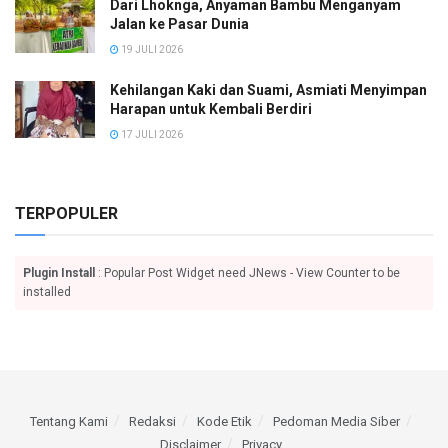
Dari Lhoknga, Anyaman Bambu Menganyam
Jalan ke Pasar Dunia
19 JULI 2026
Kehilangan Kaki dan Suami, Asmiati Menyimpan
Harapan untuk Kembali Berdiri
17 JULI 2026
TERPOPULER
Plugin Install
: Popular Post Widget need JNews - View Counter to be
installed
Tentang Kami
Redaksi
Kode Etik
Pedoman Media Siber
Disclaimer
Privacy