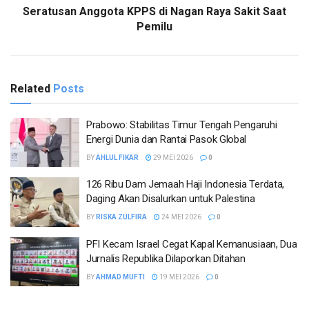
Seratusan Anggota KPPS di Nagan Raya Sakit Saat
Pemilu
Related
Posts
Prabowo: Stabilitas Timur Tengah Pengaruhi
Energi Dunia dan Rantai Pasok Global
BY
AHLUL FIKAR
29 MEI 2026
0
126 Ribu Dam Jemaah Haji Indonesia Terdata,
Daging Akan Disalurkan untuk Palestina
BY
RISKA ZULFIRA
24 MEI 2026
0
PFI Kecam Israel Cegat Kapal Kemanusiaan, Dua
Jurnalis Republika Dilaporkan Ditahan
BY
AHMAD MUFTI
19 MEI 2026
0