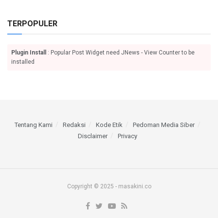
TERPOPULER
Plugin Install
: Popular Post Widget need JNews - View Counter to be
installed
Tentang Kami
Redaksi
Kode Etik
Pedoman Media Siber
Disclaimer
Privacy
Copyright © 2025 - masakini.co