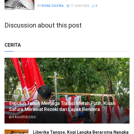
BY
RISKA ZULFIRA
17 JUNI 2026
0
Discussion about this post
CERITA
Sepuluh Tahun Menjaga Tradisi Merah Putih, Kisah
Safura Merawat Rezeki dari Lapak Bendera
4 AGUSTUS 2026
Liberika Tangse, Kopi Langka Beraroma Nangka