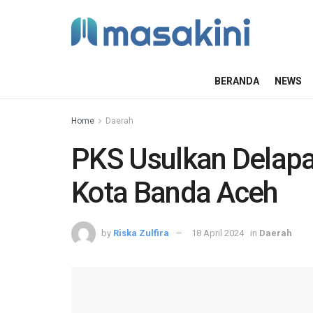
BERANDA
NEWS
Home
Daerah
PKS Usulkan Delap
Kota Banda Aceh
by
Riska Zulfira
18 April 2024
in
Daerah