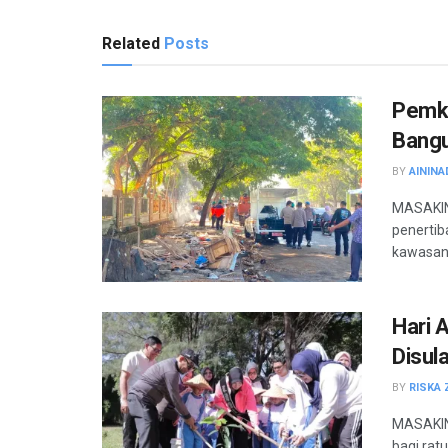
Related
Posts
Pemko
Bangu
BY
AININA
MASAKIN
penertib
kawasan 
Hari 
Disul
BY
RISKA 
MASAKINI
bagi rat