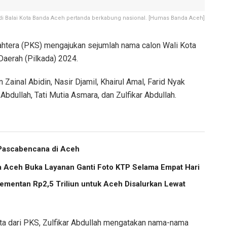
di Balai Kota Banda Aceh pertanda berkabung nasional. [Humas Banda Aceh]
ahtera (PKS) mengajukan sejumlah nama calon Wali Kota
Daerah (Pilkada) 2024.
ainal Abidin, Nasir Djamil, Khairul Amal, Farid Nyak
Abdullah, Tati Mutia Asmara, dan Zulfikar Abdullah.
 Pascabencana di Aceh
a Aceh Buka Layanan Ganti Foto KTP Selama Empat Hari
ementan Rp2,5 Triliun untuk Aceh Disalurkan Lewat
ta dari PKS, Zulfikar Abdullah mengatakan nama-nama