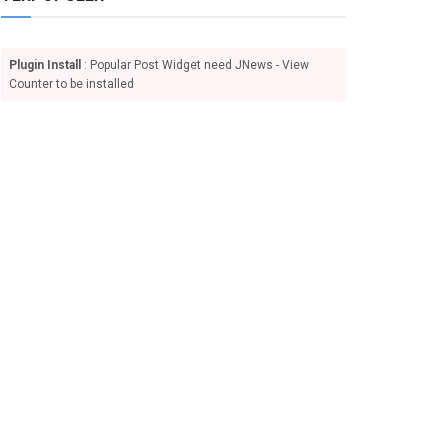
Plugin Install
: Popular Post Widget need JNews - View
Counter to be installed