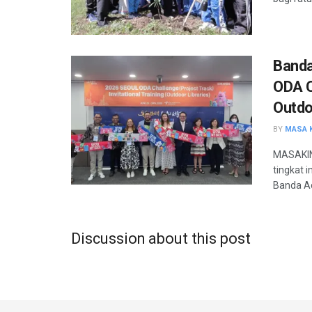
Banda
ODA C
Outdo
BY
MASA K
MASAKINI
tingkat 
Banda Ac
Discussion about this post