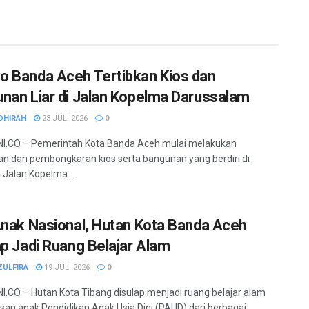
 Banda Aceh Tertibkan Kios dan
nan Liar di Jalan Kopelma Darussalam
DHIRAH
23 JULI 2026
0
I.CO – Pemerintah Kota Banda Aceh mulai melakukan
an dan pembongkaran kios serta bangunan yang berdiri di
Jalan Kopelma...
Anak Nasional, Hutan Kota Banda Aceh
ap Jadi Ruang Belajar Alam
ZULFIRA
19 JULI 2026
0
.CO – Hutan Kota Tibang disulap menjadi ruang belajar alam
usan anak Pendidikan Anak Usia Dini (PAUD) dari berbagai...