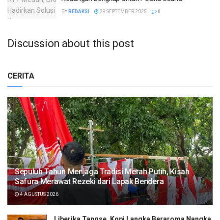
BY
REDAKSI
29 SEPTEMBER 2025
0
Discussion about this post
CERITA
Sepuluh Tahun Menjaga Tradisi Merah Putih, Kisah
Safura Merawat Rezeki dari Lapak Bendera
4 AGUSTUS 2026
Liberika Tangse, Kopi Langka Beraroma Nangka