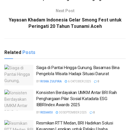
Next Post
Yayasan Khadam Indonesia Gelar Smong Fest untuk
Peringati 20 Tahun Tsunami Aceh
Related
Posts
Siaga di Pantai Hingga Gunung, Basarnas Bina
Pengelola Wisata Hadapi Situasi Darurat
BY
RISKA ZULFIRA
6 OKTOBER 2025
0
Konsisten Berdayakan UMKM Antar BRI Raih
Penghargaan Pilar Sosial Katadata ESG
IBBRIndex Awards 2025
BY
REDAKSI
30 SEPTEMBER 2025
0
Resmikan RTT Medan, BRI Hadirkan Solusi
Keuangan Lengkap untuk Pelaku Usaha