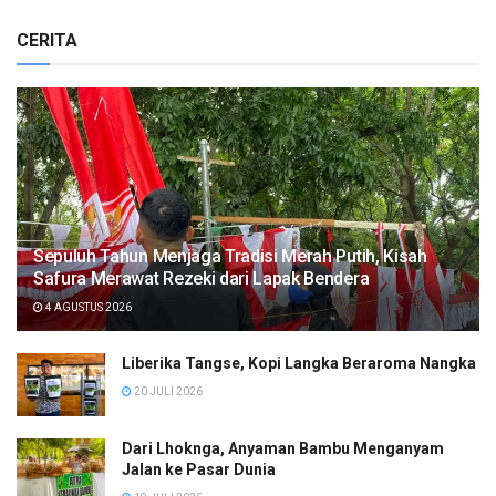
CERITA
Sepuluh Tahun Menjaga Tradisi Merah Putih, Kisah
Safura Merawat Rezeki dari Lapak Bendera
4 AGUSTUS 2026
Liberika Tangse, Kopi Langka Beraroma Nangka
20 JULI 2026
Dari Lhoknga, Anyaman Bambu Menganyam
Jalan ke Pasar Dunia