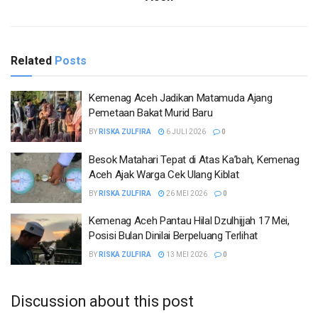
Related
Posts
Kemenag Aceh Jadikan Matamuda Ajang
Pemetaan Bakat Murid Baru
BY
RISKA ZULFIRA
6 JULI 2026
0
Besok Matahari Tepat di Atas Ka’bah, Kemenag
Aceh Ajak Warga Cek Ulang Kiblat
BY
RISKA ZULFIRA
26 MEI 2026
0
Kemenag Aceh Pantau Hilal Dzulhijjah 17 Mei,
Posisi Bulan Dinilai Berpeluang Terlihat
BY
RISKA ZULFIRA
13 MEI 2026
0
Discussion about this post